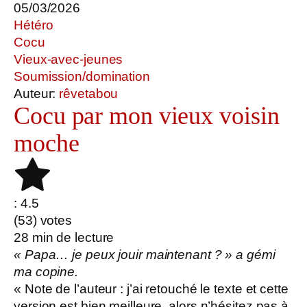
05/03/2026
Hétéro
Cocu
Vieux-avec-jeunes
Soumission/domination
Auteur:
rêvetabou
Cocu par mon vieux voisin
moche
: 4.5
(
53
) votes
28
min de lecture
« Papa… je peux jouir maintenant ? » a gémi
ma copine.
« Note de l’auteur : j’ai retouché le texte et cette
version est bien meilleure, alors n’hésitez pas à