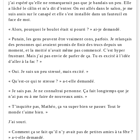
j’ai espéré qu’elle ne remarquerait pas que je bandais un peu. Elle
a lâché le câlin et m’a dit d’entrer. On est allés dans le salon, je me
suis assis sur le canapé et elle s’est installée dans un fauteuil en
face de moi.
« Alors, pourquoi le boulot était si pourri ? » ai-je demandé.
« Putain, les gens peuvent être vraiment cons, parfois. Je relançais
des personnes qui avaient promis de finir des trucs depuis un
moment, et la moitié n’avait même pas commencé. C’est hyper
frustrant. Mais j’ai pas envie de parler de ça. Tu es excité à l’idée
d’aller à la fac ? »
« Oui. Je suis un peu stressé, mais excité. »
« Qu’est-ce qui te stresse ? » a-t-elle demandé.
« Je sais pas. Je ne connaîtrai personne. Ça fait longtemps que je
n’ai pas eu à me faire de nouveaux amis. »
« T’inquiète pas, Mathéo, ça va super bien se passer. Tout le
monde t’aime bien. »
J’ai souri.
« Comment ça se fait qu’il n’y avait pas de petites amies à ta fête ?
» a-t-elle demandé.