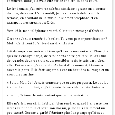
commerce, donc je devais être sûr de choisir les bons cours.
Le lendemain, j’ai suivi un schéma similaire : grasse mat, course,
douche, déjeuner. L’après-midi, je me suis assis dehors sur la
terrasse, en écoutant de la musique sur mon téléphone et en
rattrapant mes streams préférés.
Vers 16 h, mon téléphone a vibré. C’était un message d’Océane.
Océane : Je suis rentrée du boulot. Tu veux passer pour discuter ?
Moi : Carrément ! J’arrive dans dix minutes.
J’étais surpris — mais excité — qu’Océane me contacte. J’imagine
qu’elle s’ennuyait déjà, de retour dans notre petite ville. J’ai fini
de regarder deux ou trois cours possibles, puis je suis parti chez
elle. J’ai sonné et j’ai attendu. Au bout d’un moment, Océane a
ouvert la porte. Elle était superbe, avec un haut dos nu rouge et un
short bleu marine.
« Salut, Mathéo ! Je suis contente que tu aies pu passer. Le boulot
était nul aujourd’hui, et j’ai besoin de me vider la tête. Entre. »
« Salut, Océane. Je suis content que tu m’aies écrit. »
Elle m’a fait son câlin habituel, bien serré, et quand j’ai passé mes
mains autour d’elle et senti son dos nu, je me suis clairement un
peu excité. Océane a gardé l’étreinte plus longtemps qu’hier, et