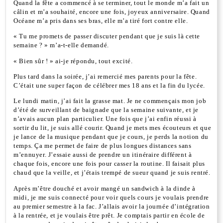
Quand la fête a commencé à se terminer, tout le monde m’a fait un
câlin et m’a souhaité, encore une fois, joyeux anniversaire. Quand
Océane m’a pris dans ses bras, elle m’a tiré fort contre elle.
« Tu me promets de passer discuter pendant que je suis là cette
semaine ? » m’a-t-elle demandé.
« Bien sûr ! » ai-je répondu, tout excité.
Plus tard dans la soirée, j’ai remercié mes parents pour la fête.
C’était une super façon de célébrer mes 18 ans et la fin du lycée.
Le lundi matin, j’ai fait la grasse mat. Je ne commençais mon job
d’été de surveillant de baignade que la semaine suivante, et je
n’avais aucun plan particulier. Une fois que j’ai enfin réussi à
sortir du lit, je suis allé courir. Quand je mets mes écouteurs et que
je lance de la musique pendant que je cours, je perds la notion du
temps. Ça me permet de faire de plus longues distances sans
m’ennuyer. J’essaie aussi de prendre un itinéraire différent à
chaque fois, encore une fois pour casser la routine. Il faisait plus
chaud que la veille, et j’étais trempé de sueur quand je suis rentré.
Après m’être douché et avoir mangé un sandwich à la dinde à
midi, je me suis connecté pour voir quels cours je voulais prendre
au premier semestre à la fac. J’allais avoir la journée d’intégration
à la rentrée, et je voulais être prêt. Je comptais partir en école de