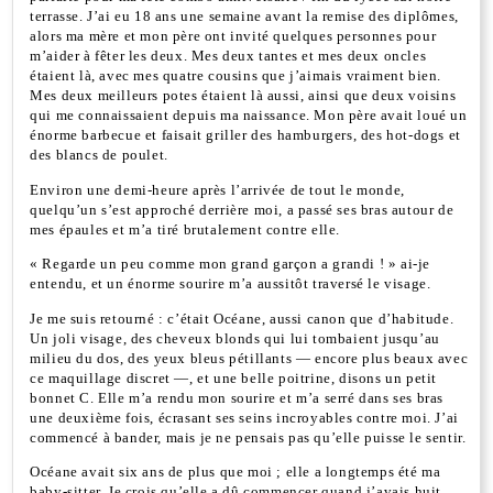
terrasse. J’ai eu 18 ans une semaine avant la remise des diplômes,
alors ma mère et mon père ont invité quelques personnes pour
m’aider à fêter les deux. Mes deux tantes et mes deux oncles
étaient là, avec mes quatre cousins que j’aimais vraiment bien.
Mes deux meilleurs potes étaient là aussi, ainsi que deux voisins
qui me connaissaient depuis ma naissance. Mon père avait loué un
énorme barbecue et faisait griller des hamburgers, des hot-dogs et
des blancs de poulet.
Environ une demi-heure après l’arrivée de tout le monde,
quelqu’un s’est approché derrière moi, a passé ses bras autour de
mes épaules et m’a tiré brutalement contre elle.
« Regarde un peu comme mon grand garçon a grandi ! » ai-je
entendu, et un énorme sourire m’a aussitôt traversé le visage.
Je me suis retourné : c’était Océane, aussi canon que d’habitude.
Un joli visage, des cheveux blonds qui lui tombaient jusqu’au
milieu du dos, des yeux bleus pétillants — encore plus beaux avec
ce maquillage discret —, et une belle poitrine, disons un petit
bonnet C. Elle m’a rendu mon sourire et m’a serré dans ses bras
une deuxième fois, écrasant ses seins incroyables contre moi. J’ai
commencé à bander, mais je ne pensais pas qu’elle puisse le sentir.
Océane avait six ans de plus que moi ; elle a longtemps été ma
baby-sitter. Je crois qu’elle a dû commencer quand j’avais huit