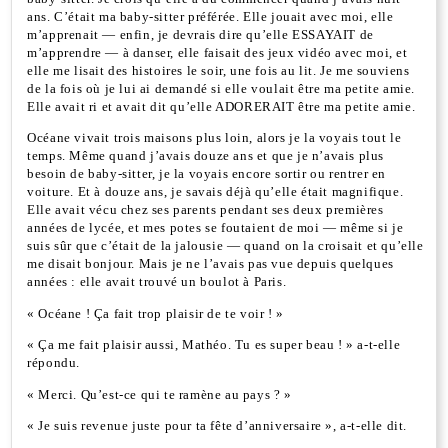
ans. C’était ma baby-sitter préférée. Elle jouait avec moi, elle
m’apprenait — enfin, je devrais dire qu’elle ESSAYAIT de
m’apprendre — à danser, elle faisait des jeux vidéo avec moi, et
elle me lisait des histoires le soir, une fois au lit. Je me souviens
de la fois où je lui ai demandé si elle voulait être ma petite amie.
Elle avait ri et avait dit qu’elle ADORERAIT être ma petite amie.
Océane vivait trois maisons plus loin, alors je la voyais tout le
temps. Même quand j’avais douze ans et que je n’avais plus
besoin de baby-sitter, je la voyais encore sortir ou rentrer en
voiture. Et à douze ans, je savais déjà qu’elle était magnifique.
Elle avait vécu chez ses parents pendant ses deux premières
années de lycée, et mes potes se foutaient de moi — même si je
suis sûr que c’était de la jalousie — quand on la croisait et qu’elle
me disait bonjour. Mais je ne l’avais pas vue depuis quelques
années : elle avait trouvé un boulot à Paris.
« Océane ! Ça fait trop plaisir de te voir ! »
« Ça me fait plaisir aussi, Mathéo. Tu es super beau ! » a-t-elle
répondu.
« Merci. Qu’est-ce qui te ramène au pays ? »
« Je suis revenue juste pour ta fête d’anniversaire », a-t-elle dit.