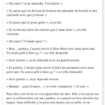
« Ah ouais ? ai-je répondu. J’en doute. »
« Si, parce que tu devrais m’écouter me plaindre du boulot et des
connards avec qui je bosse. »
« Je pense que je peux gérer », ai-je dit.
« Et tu devrais faire des choses que j’aime faire », a-t-elle
continué.
« Ah ouais ? Comme quoi ? »
« Ben… parfois, j’aurais envie d’aller dîner avec mon petit ami.
Tu serais prêt à faire ça ? » a-t-elle demandé.
« Avec plaisir », ai-je répondu avec un grand sourire.
« Et parfois, j’aurais juste envie d’aller me promener avec mon
petit ami. Tu serais prêt à faire ça ? » a-t-elle demandé.
« Avec plaisir », ai-je répondu encore.
« Hmmm… quoi d’autre… » a-t-elle commencé. « Je sais. »
Puis elle s’est levée et s’est approchée de moi. Elle s’est assise sur
moi, à califourchon sur mes jambes, et a passé ses bras derrière ma
nuque. Sans réfléchir, j’ai posé mes mains sur sa taille. Je ne