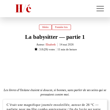
Hétéro
Première fois
La babysitter — partie 1
Auteur:
Elisabeth
14 mai 2026
: 3.8
(
29
) votes
11
min de lecture
Les lèvres d’Océane étaient si douces, si bonnes, sans parler de ses seins qui se
pressaient contre moi.
C’était une magnifique journée ensoleillée, autour de 26 °C —
parfaite pour ma fête combo anniversaire / fin du lycée sur notre