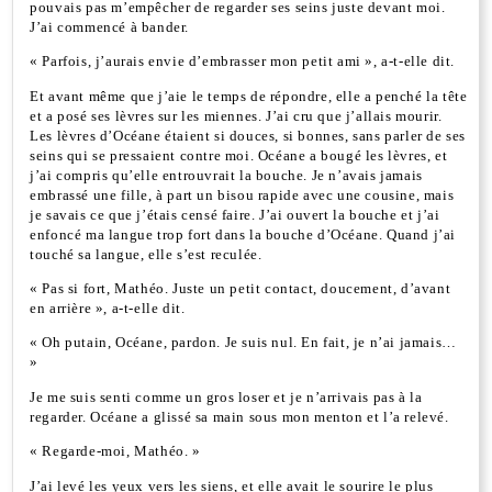
pouvais pas m’empêcher de regarder ses seins juste devant moi.
J’ai commencé à bander.
« Parfois, j’aurais envie d’embrasser mon petit ami », a-t-elle dit.
Et avant même que j’aie le temps de répondre, elle a penché la tête
et a posé ses lèvres sur les miennes. J’ai cru que j’allais mourir.
Les lèvres d’Océane étaient si douces, si bonnes, sans parler de ses
seins qui se pressaient contre moi. Océane a bougé les lèvres, et
j’ai compris qu’elle entrouvrait la bouche. Je n’avais jamais
embrassé une fille, à part un bisou rapide avec une cousine, mais
je savais ce que j’étais censé faire. J’ai ouvert la bouche et j’ai
enfoncé ma langue trop fort dans la bouche d’Océane. Quand j’ai
touché sa langue, elle s’est reculée.
« Pas si fort, Mathéo. Juste un petit contact, doucement, d’avant
en arrière », a-t-elle dit.
« Oh putain, Océane, pardon. Je suis nul. En fait, je n’ai jamais…
»
Je me suis senti comme un gros loser et je n’arrivais pas à la
regarder. Océane a glissé sa main sous mon menton et l’a relevé.
« Regarde-moi, Mathéo. »
J’ai levé les yeux vers les siens, et elle avait le sourire le plus