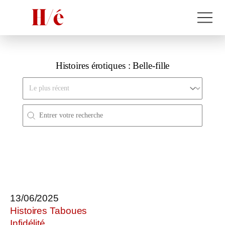
Histoires érotiques :
Belle-fille
Trier par
Rechercher
Search FR
13/06/2025
Histoires Taboues
Infidélité