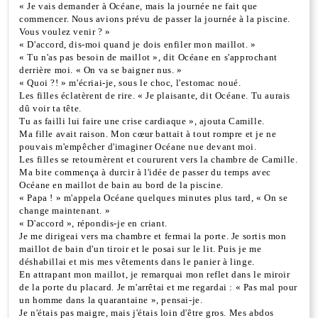
« Je vais demander à Océane, mais la journée ne fait que
commencer. Nous avions prévu de passer la journée à la piscine.
Vous voulez venir ? »
« D'accord, dis-moi quand je dois enfiler mon maillot. »
« Tu n'as pas besoin de maillot », dit Océane en s'approchant
derrière moi. « On va se baigner nus. »
« Quoi ?! » m'écriai-je, sous le choc, l'estomac noué.
Les filles éclatèrent de rire. « Je plaisante, dit Océane. Tu aurais
dû voir ta tête.
Tu as failli lui faire une crise cardiaque », ajouta Camille.
Ma fille avait raison. Mon cœur battait à tout rompre et je ne
pouvais m'empêcher d'imaginer Océane nue devant moi.
Les filles se retournèrent et coururent vers la chambre de Camille.
Ma bite commença à durcir à l'idée de passer du temps avec
Océane en maillot de bain au bord de la piscine.
« Papa ! » m'appela Océane quelques minutes plus tard, « On se
change maintenant. »
« D'accord », répondis-je en criant.
Je me dirigeai vers ma chambre et fermai la porte. Je sortis mon
maillot de bain d'un tiroir et le posai sur le lit. Puis je me
déshabillai et mis mes vêtements dans le panier à linge.
En attrapant mon maillot, je remarquai mon reflet dans le miroir
de la porte du placard. Je m'arrêtai et me regardai : « Pas mal pour
un homme dans la quarantaine », pensai-je.
Je n'étais pas maigre, mais j'étais loin d'être gros. Mes abdos