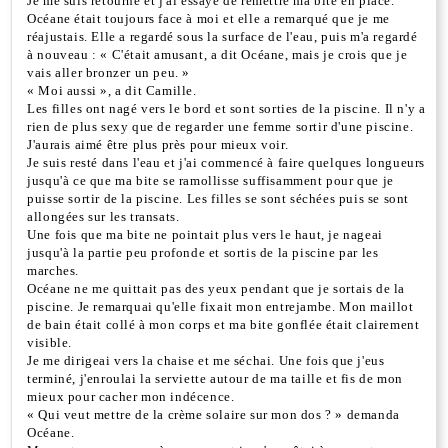
Je me suis retourné et j'ai essayé de remettre ma bite en place.
Océane était toujours face à moi et elle a remarqué que je me
réajustais. Elle a regardé sous la surface de l'eau, puis m'a regardé
à nouveau : « C'était amusant, a dit Océane, mais je crois que je
vais aller bronzer un peu. »
« Moi aussi », a dit Camille.
Les filles ont nagé vers le bord et sont sorties de la piscine. Il n'y a
rien de plus sexy que de regarder une femme sortir d'une piscine.
J'aurais aimé être plus près pour mieux voir.
Je suis resté dans l'eau et j'ai commencé à faire quelques longueurs
jusqu'à ce que ma bite se ramollisse suffisamment pour que je
puisse sortir de la piscine. Les filles se sont séchées puis se sont
allongées sur les transats.
Une fois que ma bite ne pointait plus vers le haut, je nageai
jusqu'à la partie peu profonde et sortis de la piscine par les
marches.
Océane ne me quittait pas des yeux pendant que je sortais de la
piscine. Je remarquai qu'elle fixait mon entrejambe. Mon maillot
de bain était collé à mon corps et ma bite gonflée était clairement
visible.
Je me dirigeai vers la chaise et me séchai. Une fois que j'eus
terminé, j'enroulai la serviette autour de ma taille et fis de mon
mieux pour cacher mon indécence.
« Qui veut mettre de la crème solaire sur mon dos ? » demanda
Océane.