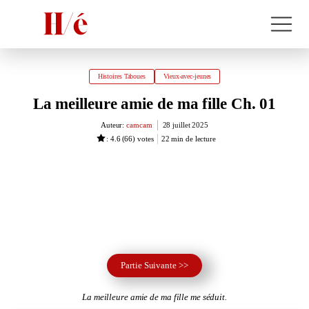
Histoires Taboues
Vieux-avec-jeunes
La meilleure amie de ma fille Ch. 01
Auteur:
camcam
28 juillet 2025
: 4.6
(
66
) votes
22
min de lecture
Partie Suivante >>
La meilleure amie de ma fille me séduit.