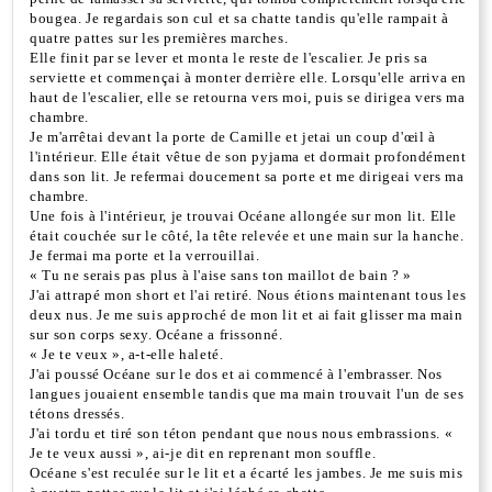
bougea. Je regardais son cul et sa chatte tandis qu'elle rampait à
quatre pattes sur les premières marches.
Elle finit par se lever et monta le reste de l'escalier. Je pris sa
serviette et commençai à monter derrière elle. Lorsqu'elle arriva en
haut de l'escalier, elle se retourna vers moi, puis se dirigea vers ma
chambre.
Je m'arrêtai devant la porte de Camille et jetai un coup d'œil à
l'intérieur. Elle était vêtue de son pyjama et dormait profondément
dans son lit. Je refermai doucement sa porte et me dirigeai vers ma
chambre.
Une fois à l'intérieur, je trouvai Océane allongée sur mon lit. Elle
était couchée sur le côté, la tête relevée et une main sur la hanche.
Je fermai ma porte et la verrouillai.
« Tu ne serais pas plus à l'aise sans ton maillot de bain ? »
J'ai attrapé mon short et l'ai retiré. Nous étions maintenant tous les
deux nus. Je me suis approché de mon lit et ai fait glisser ma main
sur son corps sexy. Océane a frissonné.
« Je te veux », a-t-elle haleté.
J'ai poussé Océane sur le dos et ai commencé à l'embrasser. Nos
langues jouaient ensemble tandis que ma main trouvait l'un de ses
tétons dressés.
J'ai tordu et tiré son téton pendant que nous nous embrassions. «
Je te veux aussi », ai-je dit en reprenant mon souffle.
Océane s'est reculée sur le lit et a écarté les jambes. Je me suis mis