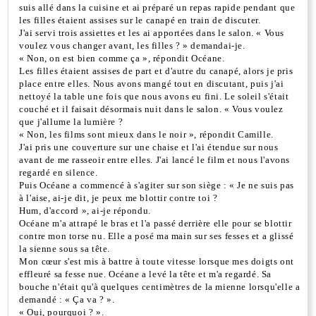
suis allé dans la cuisine et ai préparé un repas rapide pendant que
les filles étaient assises sur le canapé en train de discuter.
J'ai servi trois assiettes et les ai apportées dans le salon. « Vous
voulez vous changer avant, les filles ? » demandai-je.
« Non, on est bien comme ça », répondit Océane.
Les filles étaient assises de part et d'autre du canapé, alors je pris
place entre elles. Nous avons mangé tout en discutant, puis j'ai
nettoyé la table une fois que nous avons eu fini. Le soleil s'était
couché et il faisait désormais nuit dans le salon. « Vous voulez
que j'allume la lumière ?
« Non, les films sont mieux dans le noir », répondit Camille.
J'ai pris une couverture sur une chaise et l'ai étendue sur nous
avant de me rasseoir entre elles. J'ai lancé le film et nous l'avons
regardé en silence.
Puis Océane a commencé à s'agiter sur son siège : « Je ne suis pas
à l'aise, ai-je dit, je peux me blottir contre toi ?
Hum, d'accord », ai-je répondu.
Océane m'a attrapé le bras et l'a passé derrière elle pour se blottir
contre mon torse nu. Elle a posé ma main sur ses fesses et a glissé
la sienne sous sa tête.
Mon cœur s'est mis à battre à toute vitesse lorsque mes doigts ont
effleuré sa fesse nue. Océane a levé la tête et m'a regardé. Sa
bouche n'était qu'à quelques centimètres de la mienne lorsqu'elle a
demandé : « Ça va ? ».
« Oui, pourquoi ? ».