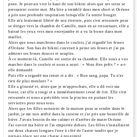
peau. Je pouvais voir le haut de son bikini alors que ses seins se
pressaient contre moi. Ma bite a tremblé dans mon short et Océane
a pris une profonde inspiration lorsqu'elle l'a sentie bouger.
Elle m'a lentement libéré de son étreinte, puis s'est retournée pour
se diriger vers la chambre de Camille, mais en se retournant, elle a
baissé les yeux vers mon entrejambe et a vu la bosse dans mon
maillot.
Alors que nous marchions dans le couloir, j'ai regardé les fesses
d'Océane. Son bas de bikini couvrait à peine ses fesses et j'ai pu
admirer ses fesses douces et souples.
À ce moment-là, Camille est sortie de sa chambre. Elle nous a vus
marcher dans le couloir et nous a souri : « Vous êtes prêts ? » a-t-
elle demandé.
Puis elle a regardé ma tenue et a dit : « Bon sang, papa. Tu n'as
rien de plus moulant ? »
Elle a gloussé et, alors que je m'approchais, elle a dû voir ma
bosse, car elle a rougi et a immédiatement cessé de rire. Elle s'est
retournée et nous a précédés vers la piscine en portant les
serviettes pour nous tous.
Alors que les filles sortaient de la maison pour se rendre dans le
jardin, je me suis arrêté dans la cuisine et j'ai pris une bouteille de
bière. J'avais besoin de me calmer et d'arrêter de mater Océane.
J'ai ouvert ma bière et l'ai emportée dehors. Les filles s'installaient
sur deux chaises longues l'une à côté de l'autre tandis que je
prenais place sur une chaise à proximité.