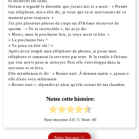
et recouvrit ses seins.
Océane a regardé le désordre que j'avais fait et a souri : « Prends
ton téléphone, m'a-t-elle dit, je veux que tu te souviennes de ce
moment pour toujours. »
J'ai pris plusieurs photos du corps nu d'Océane recouvert de
sperme : « Tu es incroyable », lui ai-je dit.
« Merci, mais la prochaine fois, je veux sucer ta bite. »
« La prochaine fois ?
« Tu peux en être sûr ! »
Après avoir rempli mon téléphone de photos, je posai mon
téléphone et ramassai la serviette par terre. Je la tendis à Océane
qui s'en servit pour se nettoyer. Puis elle s'enveloppa dans la
serviette et se leva.
Elle m'embrassa et dit : « Bonne nuit. À demain matin », ajouta-t-
elle d'une voix séduisante.
« Bonne nuit », répondis-je alors qu'elle sortait de ma chambre.
Notez cette histoire:
Note moyenne
4.6
/ 5. Votes:
66
Partie Suivante >>