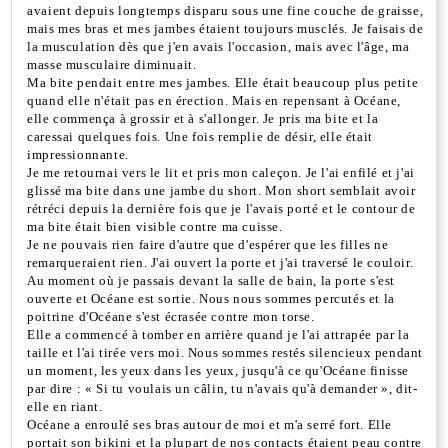
avaient depuis longtemps disparu sous une fine couche de graisse,
mais mes bras et mes jambes étaient toujours musclés. Je faisais de
la musculation dès que j'en avais l'occasion, mais avec l'âge, ma
masse musculaire diminuait.
Ma bite pendait entre mes jambes. Elle était beaucoup plus petite
quand elle n'était pas en érection. Mais en repensant à Océane,
elle commença à grossir et à s'allonger. Je pris ma bite et la
caressai quelques fois. Une fois remplie de désir, elle était
impressionnante.
Je me retournai vers le lit et pris mon caleçon. Je l'ai enfilé et j'ai
glissé ma bite dans une jambe du short. Mon short semblait avoir
rétréci depuis la dernière fois que je l'avais porté et le contour de
ma bite était bien visible contre ma cuisse.
Je ne pouvais rien faire d'autre que d'espérer que les filles ne
remarqueraient rien. J'ai ouvert la porte et j'ai traversé le couloir.
Au moment où je passais devant la salle de bain, la porte s'est
ouverte et Océane est sortie. Nous nous sommes percutés et la
poitrine d'Océane s'est écrasée contre mon torse.
Elle a commencé à tomber en arrière quand je l'ai attrapée par la
taille et l'ai tirée vers moi. Nous sommes restés silencieux pendant
un moment, les yeux dans les yeux, jusqu'à ce qu'Océane finisse
par dire : « Si tu voulais un câlin, tu n'avais qu'à demander », dit-
elle en riant.
Océane a enroulé ses bras autour de moi et m'a serré fort. Elle
portait son bikini et la plupart de nos contacts étaient peau contre