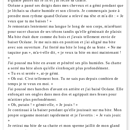
à quatre pattes sur le lit et j'ai léché sa chatte.
Océane a passé ses doigts dans mes cheveux et a gémi pendant que
je léchais sa chatte humide et son clitoris. Je commençais juste à
prendre mon rythme quand Océane a relevé ma tête et m'a dit : « Je
veux que tu me baises ! »
Je remontais lentement ma langue le long de son corps, m'arrêtant
pour sucer chacun de ses tétons tandis qu'elle gémissait de plaisir.
Ma bite était dure comme du bois et j'avais tellement envie de
baiser Océane. Je me suis mis en position et j'ai aligné ma bite
avec son ouverture. J'ai frotté ma bite le long de sa fente. « Ne me
taquine pas », m'a-t-elle dit, « je veux ta bite en moi maintenant !
»
J'ai poussé ma bite en avant et pénétré ses plis humides. Sa chatte
a serré ma bite alors qu'elle s'enfonçait plus profondément.
« Tu es si serrée », ai-je gémi.
« Oh oui. C'est tellement bon. Tu ne sais pas depuis combien de
temps je te veux en moi. »
J'ai poussé mes hanches d'avant en arrière et j'ai baisé Océane. Elle
enfonçait ses ongles dans mon dos et agrippait mes fesses pour
m'attirer plus profondément.
« Oh, putain ! » gémit-elle, « Je jouis ! »
Je continuai à la baiser pendant qu'elle jouissait sur ma bite. Mon
propre orgasme montait rapidement et je l'avertis : « Je vais jouir.
»
Je retirai ma bite de sa chatte et mon sperme jaillit de mon gland