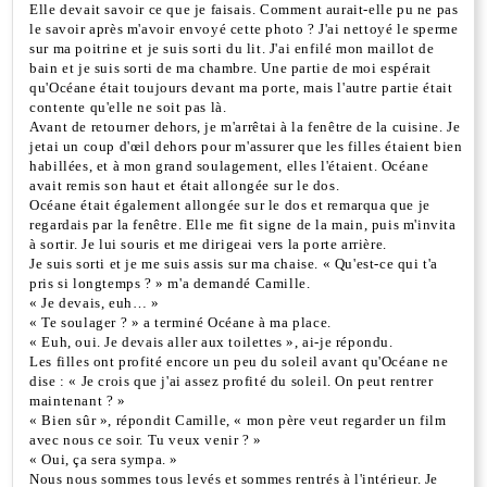
Elle devait savoir ce que je faisais. Comment aurait-elle pu ne pas
le savoir après m'avoir envoyé cette photo ? J'ai nettoyé le sperme
sur ma poitrine et je suis sorti du lit. J'ai enfilé mon maillot de
bain et je suis sorti de ma chambre. Une partie de moi espérait
qu'Océane était toujours devant ma porte, mais l'autre partie était
contente qu'elle ne soit pas là.
Avant de retourner dehors, je m'arrêtai à la fenêtre de la cuisine. Je
jetai un coup d'œil dehors pour m'assurer que les filles étaient bien
habillées, et à mon grand soulagement, elles l'étaient. Océane
avait remis son haut et était allongée sur le dos.
Océane était également allongée sur le dos et remarqua que je
regardais par la fenêtre. Elle me fit signe de la main, puis m'invita
à sortir. Je lui souris et me dirigeai vers la porte arrière.
Je suis sorti et je me suis assis sur ma chaise. « Qu'est-ce qui t'a
pris si longtemps ? » m'a demandé Camille.
« Je devais, euh… »
« Te soulager ? » a terminé Océane à ma place.
« Euh, oui. Je devais aller aux toilettes », ai-je répondu.
Les filles ont profité encore un peu du soleil avant qu'Océane ne
dise : « Je crois que j'ai assez profité du soleil. On peut rentrer
maintenant ? »
« Bien sûr », répondit Camille, « mon père veut regarder un film
avec nous ce soir. Tu veux venir ? »
« Oui, ça sera sympa. »
Nous nous sommes tous levés et sommes rentrés à l'intérieur. Je