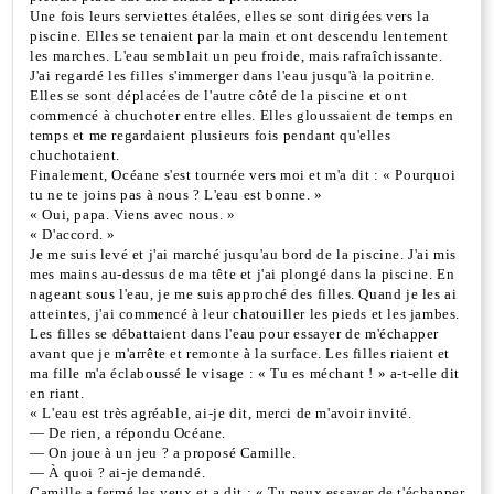
Une fois leurs serviettes étalées, elles se sont dirigées vers la
piscine. Elles se tenaient par la main et ont descendu lentement
les marches. L'eau semblait un peu froide, mais rafraîchissante.
J'ai regardé les filles s'immerger dans l'eau jusqu'à la poitrine.
Elles se sont déplacées de l'autre côté de la piscine et ont
commencé à chuchoter entre elles. Elles gloussaient de temps en
temps et me regardaient plusieurs fois pendant qu'elles
chuchotaient.
Finalement, Océane s'est tournée vers moi et m'a dit : « Pourquoi
tu ne te joins pas à nous ? L'eau est bonne. »
« Oui, papa. Viens avec nous. »
« D'accord. »
Je me suis levé et j'ai marché jusqu'au bord de la piscine. J'ai mis
mes mains au-dessus de ma tête et j'ai plongé dans la piscine. En
nageant sous l'eau, je me suis approché des filles. Quand je les ai
atteintes, j'ai commencé à leur chatouiller les pieds et les jambes.
Les filles se débattaient dans l'eau pour essayer de m'échapper
avant que je m'arrête et remonte à la surface. Les filles riaient et
ma fille m'a éclaboussé le visage : « Tu es méchant ! » a-t-elle dit
en riant.
« L'eau est très agréable, ai-je dit, merci de m'avoir invité.
— De rien, a répondu Océane.
— On joue à un jeu ? a proposé Camille.
— À quoi ? ai-je demandé.
Camille a fermé les yeux et a dit : « Tu peux essayer de t'échapper