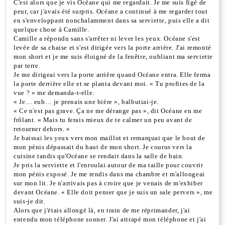
C'est alors que je vis Océane qui me regardait. Je me suis figé de
peur, car j'avais été surpris. Océane a continué à me regarder tout
en s'enveloppant nonchalamment dans sa serviette, puis elle a dit
quelque chose à Camille.
Camille a répondu sans s'arrêter ni lever les yeux. Océane s'est
levée de sa chaise et s'est dirigée vers la porte arrière. J'ai remonté
mon short et je me suis éloigné de la fenêtre, oubliant ma serviette
par terre.
Je me dirigeai vers la porte arrière quand Océane entra. Elle ferma
la porte derrière elle et se planta devant moi. « Tu profites de la
vue ? » me demanda-t-elle.
« Je… euh… je prenais une bière », balbutiai-je.
« Ce n'est pas grave. Ça ne me dérange pas », dit Océane en me
frôlant. « Mais tu ferais mieux de te calmer un peu avant de
retourner dehors. »
Je baissai les yeux vers mon maillot et remarquai que le bout de
mon pénis dépassait du haut de mon short. Je courus vers la
cuisine tandis qu'Océane se rendait dans la salle de bain.
Je pris la serviette et l'enroulai autour de ma taille pour couvrir
mon pénis exposé. Je me rendis dans ma chambre et m'allongeai
sur mon lit. Je n'arrivais pas à croire que je venais de m'exhiber
devant Océane. « Elle doit penser que je suis un sale pervers », me
suis-je dit.
Alors que j'étais allongé là, en train de me réprimander, j'ai
entendu mon téléphone sonner. J'ai attrapé mon téléphone et j'ai