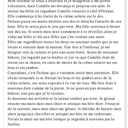
Mon estomac se noua à nouveau et je m'apprêtai à me porter
volontaire, mais Camille me devança et proposa son aide. Je
sirotai ma bière en regardant Camille s'asseoir à côté d'Océane.
Elle commença à lui étaler de la crème solaire sur le dos.
Océane passa ses mains derrière son dos et détacha l'attache de son
haut. Elle le retira puis le jeta par terre. Ma fille continua à frotter
son dos nu. Je sentis mon sexe commencer à se réveiller, alors je
vidai ma bière et dis aux filles que j'en voulais une autre.
Elles me regardèrent toutes les deux en souriant tandis que je me
levais et rentrais dans la maison. Une fois à l'intérieur, je me
dirigeai vers la cuisine et pris une autre bière. Avant de retourner
dehors, j'ai regardé par la fenêtre et j'ai vu que Camille était de
retour sur sa chaise, en train de mettre de la crème solaire sur ses
bras et ses jambes.
Cependant, c'est Océane qui a vraiment attiré mon attention. Elle
s'était retournée et se frottait les bras et les jambes avec de la
crème solaire, ses seins exposés à la vue de tous. Ma bite était à
nouveau dure comme de la pierre. Je ne pouvais pas retourner
dehors, non pas que je le voulais.
Je desserrai ma serviette et la laissai tomber par terre. Je glissai
ensuite ma main dans mon short et attrapai ma bite dure. J'essayai
de la caresser, mais mon short me gênait. Je décidai de baisser mon
short jusqu'aux chevilles et attrapai ma bite en me redressant.
J'avais la main sur ma bite lorsque je regardai à nouveau par la
fenêtre.