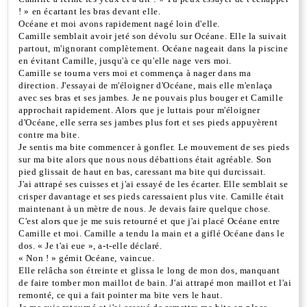
! » en écartant les bras devant elle.
Océane et moi avons rapidement nagé loin d'elle.
Camille semblait avoir jeté son dévolu sur Océane. Elle la suivait
partout, m'ignorant complètement. Océane nageait dans la piscine
en évitant Camille, jusqu'à ce qu'elle nage vers moi.
Camille se tourna vers moi et commença à nager dans ma
direction. J'essayai de m'éloigner d'Océane, mais elle m'enlaça
avec ses bras et ses jambes. Je ne pouvais plus bouger et Camille
approchait rapidement. Alors que je luttais pour m'éloigner
d'Océane, elle serra ses jambes plus fort et ses pieds appuyèrent
contre ma bite.
Je sentis ma bite commencer à gonfler. Le mouvement de ses pieds
sur ma bite alors que nous nous débattions était agréable. Son
pied glissait de haut en bas, caressant ma bite qui durcissait.
J'ai attrapé ses cuisses et j'ai essayé de les écarter. Elle semblait se
crisper davantage et ses pieds caressaient plus vite. Camille était
maintenant à un mètre de nous. Je devais faire quelque chose.
C'est alors que je me suis retourné et que j'ai placé Océane entre
Camille et moi. Camille a tendu la main et a giflé Océane dans le
dos. « Je t'ai eue », a-t-elle déclaré.
« Non ! » gémit Océane, vaincue.
Elle relâcha son étreinte et glissa le long de mon dos, manquant
de faire tomber mon maillot de bain. J'ai attrapé mon maillot et l'ai
remonté, ce qui a fait pointer ma bite vers le haut.