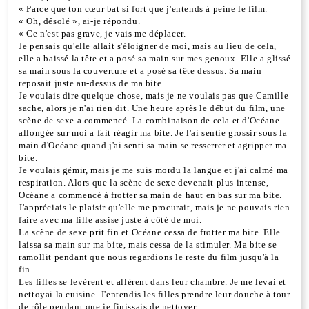
« Parce que ton cœur bat si fort que j'entends à peine le film.
« Oh, désolé », ai-je répondu.
« Ce n'est pas grave, je vais me déplacer.
Je pensais qu'elle allait s'éloigner de moi, mais au lieu de cela,
elle a baissé la tête et a posé sa main sur mes genoux. Elle a glissé
sa main sous la couverture et a posé sa tête dessus. Sa main
reposait juste au-dessus de ma bite.
Je voulais dire quelque chose, mais je ne voulais pas que Camille
sache, alors je n'ai rien dit. Une heure après le début du film, une
scène de sexe a commencé. La combinaison de cela et d'Océane
allongée sur moi a fait réagir ma bite. Je l'ai sentie grossir sous la
main d'Océane quand j'ai senti sa main se resserrer et agripper ma
bite.
Je voulais gémir, mais je me suis mordu la langue et j'ai calmé ma
respiration. Alors que la scène de sexe devenait plus intense,
Océane a commencé à frotter sa main de haut en bas sur ma bite.
J'appréciais le plaisir qu'elle me procurait, mais je ne pouvais rien
faire avec ma fille assise juste à côté de moi.
La scène de sexe prit fin et Océane cessa de frotter ma bite. Elle
laissa sa main sur ma bite, mais cessa de la stimuler. Ma bite se
ramollit pendant que nous regardions le reste du film jusqu'à la
fin.
Les filles se levèrent et allèrent dans leur chambre. Je me levai et
nettoyai la cuisine. J'entendis les filles prendre leur douche à tour
de rôle pendant que je finissais de nettoyer.