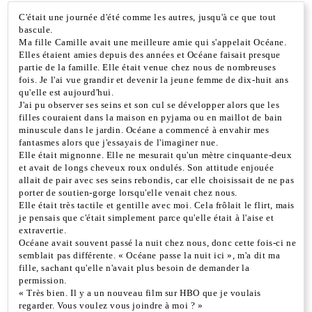
C'était une journée d'été comme les autres, jusqu'à ce que tout
bascule.
Ma fille Camille avait une meilleure amie qui s'appelait Océane.
Elles étaient amies depuis des années et Océane faisait presque
partie de la famille. Elle était venue chez nous de nombreuses
fois. Je l'ai vue grandir et devenir la jeune femme de dix-huit ans
qu'elle est aujourd'hui.
J'ai pu observer ses seins et son cul se développer alors que les
filles couraient dans la maison en pyjama ou en maillot de bain
minuscule dans le jardin. Océane a commencé à envahir mes
fantasmes alors que j'essayais de l'imaginer nue.
Elle était mignonne. Elle ne mesurait qu'un mètre cinquante-deux
et avait de longs cheveux roux ondulés. Son attitude enjouée
allait de pair avec ses seins rebondis, car elle choisissait de ne pas
porter de soutien-gorge lorsqu'elle venait chez nous.
Elle était très tactile et gentille avec moi. Cela frôlait le flirt, mais
je pensais que c'était simplement parce qu'elle était à l'aise et
extravertie.
Océane avait souvent passé la nuit chez nous, donc cette fois-ci ne
semblait pas différente. « Océane passe la nuit ici », m'a dit ma
fille, sachant qu'elle n'avait plus besoin de demander la
permission.
« Très bien. Il y a un nouveau film sur HBO que je voulais
regarder. Vous voulez vous joindre à moi ? »