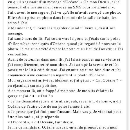
vu qu'il s'agissait d'un message d'Océane. « Oh mon Dieu », ai-je
pensé, « elle m'a sûrement envoyé un SMS pour me gronder ».
J'ai ouvert le message et j'ai vu qu'elle m'avait envoyé une photo.
Elle s'était prise en photo dans le miroir de la salle de bain, les
seins à l'air.
« Maintenant, tu peux les regarder quand tu veux », disait son
message.
J'ai sauté hors du lit. J'ai couru vers la porte et j'étais sur le point
d'aller m'excuser auprès d'Océane quand j'ai regardé à nouveau la
photo. Je me suis arrêté devant la porte et au lieu de l'ouvrir, je l'ai
verrouillée.
Avant de retourner dans mon lit, j'ai laissé tomber ma serviette et
j'ai complètement retiré mon short. J'ai attrapé la serviette et l'ai
posée sur le lit à côté de moi. J'ai ensuite saisi ma bite dure et j'ai
commencé à me caresser en regardant la photo d'Océane.
Mon orgasme est arrivé rapidement et j'ai gémi : « Oh, Océane ? »
en éjaculant sur ma poitrine.
À ce moment-là, on a frappé à ma porte. Je me suis éclairci la
gorge et j'ai dit : « Oui ? »
« Je me demandais juste si tu allais, euh, revenir… dehors », a dit
Océane de l'autre côté de ma porte fermée à clé.
« Je pense que j'ai fini pour l'instant. Mais vas-y. Je viendrai peut-
être plus tard », ai-je répondu.
« D'accord », a dit Océane, l'air déçue.
Je me demandais si Océane m'avait entendu prononcer son nom.