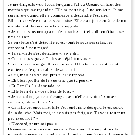
Je me dirigeais vers l'escalier quand j'ai vu Océane en haut des
marches qui me regardait. Elle ne portait qu'une serviette. Je me
suis arrêté quand elle a commencé à descendre l'escalier.
Elle est arrivée en bas et s'est assise. Elle était juste en face de moi
maintenant. Je suis resté là à la regarder.
« Je me suis beaucoup amusée ce soir », a-t-elle dit en étirant ses
bras en l'air.
Sa serviette s'est détachée et est tombée sous ses seins, les
exposant à mon regard.
« Ta serviette s'est détachée », ai-je dit.
« Ce n'est pas grave. Tu les as déjà bien vus. »
Ses tétons étaient gonflés et dressés. Elle était manifestement
excitée de s'exposer ainsi devant moi.
« Oui, mais pas d'aussi près », ai-je répondu.
« Eh bien, profite de la vue tant que tu peux. »
« Et Camille ? » demandai-je.
« Elle les a déjà vues plein de fois. »
« Je veux dire, ça ne te dérange pas qu'elle te voie t'exposer
comme ça devant moi ? »
« Camille est endormie. Elle s'est endormie dès qu'elle est sortie
de la douche. Mais moi, je ne suis pas fatiguée. Tu veux rester un
peu avec moi ? »
« D'accord, pourquoi pas. »
Océane sourit et se retourna dans l'escalier. Elle ne prit pas la
peine de ramasser sa serviette, qui tomba complètement lorsqu'elle