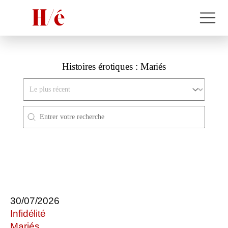
Histoires érotiques :
Mariés
Trier par
Rechercher
Search FR
30/07/2026
Infidélité
Mariés